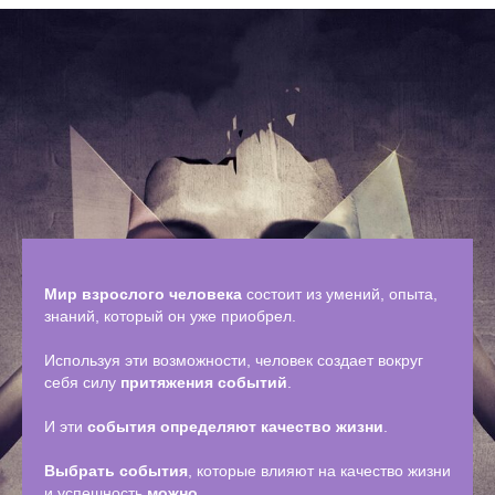
Мир взрослого человека
состоит из умений, опыта,
знаний, который он уже приобрел.
Используя эти возможности, человек создает вокруг
себя силу
притяжения событий
.
И эти
события определяют качество жизни
.
Выбрать события
, которые влияют на качество жизни
и успешность
можно.