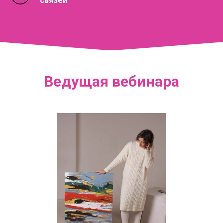
связей
Ведущая вебинара