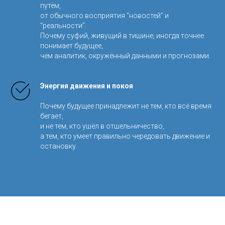
путём,
от обычного восприятия “новостей” и
“реальности”.
Почему суфий, живущий в тишине, иногда точнее
понимает будущее,
чем аналитик, окружённый данными и прогнозами.
Энергия движения и покоя
Почему будущее принадлежит не тем, кто всё время
бегает,
и не тем, кто ушёл в отшельничество,
а тем, кто умеет правильно чередовать движение и
остановку.