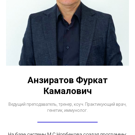
Анзиратов Фуркат
Камалович
Ведущий преподаватель, тренер, коуч. Практикующий врач,
генетик, иммунолог.
На базе системы М.С.Норбекова создал программы: