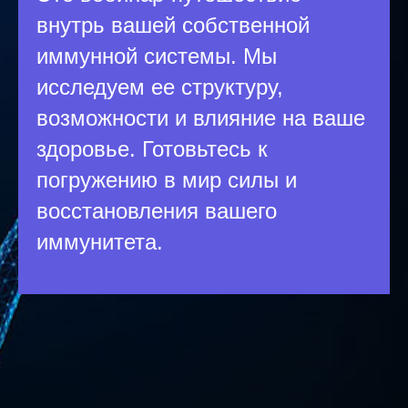
внутрь вашей собственной
иммунной системы. Мы
исследуем ее структуру,
возможности и влияние на ваше
здоровье. Готовьтесь к
погружению в мир силы и
восстановления вашего
иммунитета.