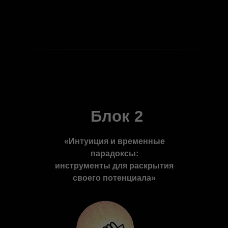
искателя.
В завершение этого блока вы
приобретете мощный
инструментарий для работы
со своим сознанием, а также
осознаете свои личные
ресурсы и потенциал,
который ждет своего
раскрытия.
Блок 2
«
Интуиция и временные
парадоксы:
инструменты для раскрытия
своего потенциала
»