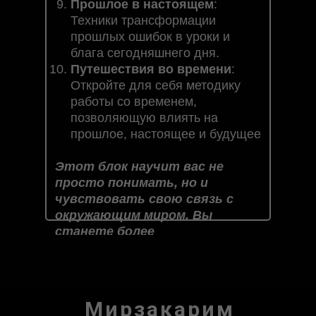
Прошлое в настоящем
:
Техники трансформации
прошлых ошибок в уроки и
блага сегодняшнего дня.
Путешествия во времени
:
Откройте для себя методику
работы со временем,
позволяющую влиять на
прошлое, настоящее и будущее
Этот блок научит вас не
просто понимать, но и
чувствовать свою связь с
окружающим миром. Вы
станете более
внимательными, чуткими и
ответственными перед собой
и миром, что, в свою очередь,
приведет к гармонии и успеху
Мирзакарим
в каждой сфере вашей жизни.