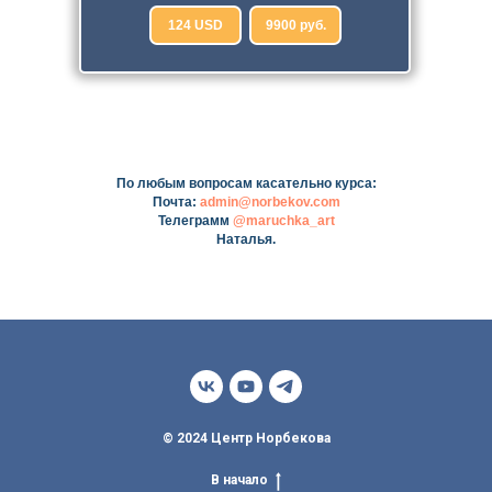
124 USD
9900 руб.
По любым вопросам касательно курса:
Почта:
admin@norbekov.com
Телеграмм
@maruchka_art
Наталья.
© 2024 Центр Норбекова
В начало